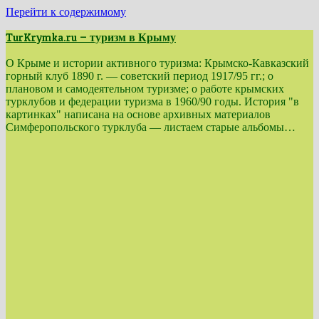
Перейти к содержимому
TurKrymka.ru — туризм в Крыму
О Крыме и истории активного туризма: Крымско-Кавказский
горный клуб 1890 г. — советский период 1917/95 гг.; о
плановом и самодеятельном туризме; о работе крымских
турклубов и федерации туризма в 1960/90 годы. История "в
картинках" написана на основе архивных материалов
Симферопольского турклуба — листаем старые альбомы…