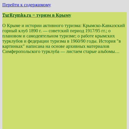
Перейти к содержимому
TurKrymka.ru — туризм в Крыму
О Крыме и истории активного туризма: Крымско-Кавказский
горный клуб 1890 г. — советский период 1917/95 гг.; о
плановом и самодеятельном туризме; о работе крымских
турклубов и федерации туризма в 1960/90 годы. История "в
картинках" написана на основе архивных материалов
Симферопольского турклуба — листаем старые альбомы…