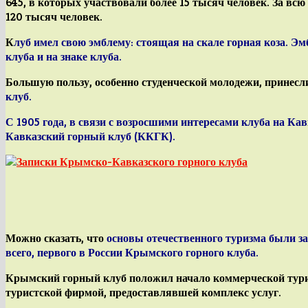
645, в которых участвовали более 15 тысяч человек. За в
120 тысяч человек.
К
луб имел свою
эмблему
: стоящая на скале горная коза. Э
клуба и на
знаке
клуба.
Большую пользу, особенно студенческой молодежи, принес
клуб
.
С 1905 года, в связи с возросшими интересами клуба на Кав
Кавказский горный клуб
(ККГК).
Можно сказать, что
основы отечественного туризма
были за
всего, первого в России Крымского горного клуба.
Крымский горный клуб положил начало коммерческой турист
туристской фирмой, предоставлявшей комплекс услуг.