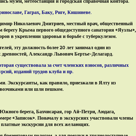
лись музей, метеостанция и городская справочная контора.
инославе, Гаграх, Баку, Риге, Кишиневе.
димир Николаевич Дмитриев, местный врач, общественный
ном берегу Крыма первого общедоступного санатория «Яузлы»,
ов в укреплении здоровья и борьбе с туберкулезом.
елей, эту должность более 20 лет занимал один из
древностей, Александр Львович Бертье-Делагард.
торая существовала за счет членских взносов, различных
рсий, изданий трудов клуба и пр.
и. Экскурсанты, как правило, приезжали в Ялту из
звозчиками или шли пешком.
 Южного берега, Бахчисарая, гор Ай-Петри, Аюдага,
мере «Записок». Поначалу в экскурсиях участвовали члены
ся платные экскурсии для всех желающих.
я брезентовым пологом, а для поездки в труднодоступные