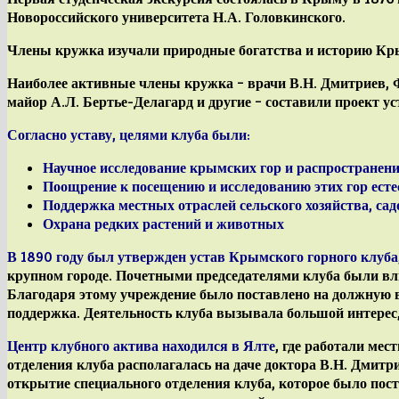
Новороссийского университета Н.А. Головкинского.
Члены кружка изучали природные богатства и историю Кр
Наиболее активные члены кружка – врачи В.Н. Дмитриев, Ф.
майор А.Л. Бертье-Делагард и другие – составили проект у
Согласно уставу,
целями клуба
были:
Научное исследование крымских гор и распространен
Поощрение к посещению и исследованию этих гор ест
Поддержка местных отраслей сельского хозяйства, са
Охрана редких растений и животных
В 1890 году был утвержден устав Крымского горного клуба
крупном городе. Почетными председателями клуба были в
Благодаря этому учреждение было поставлено на должную в
поддержка. Деятельность клуба вызывала большой интерес,
Центр клубного актива находился в Ялте
, где работали ме
отделения клуба располагалась на даче доктора В.Н. Дмитри
открытие специального
отделения клуба
,
которое было пост