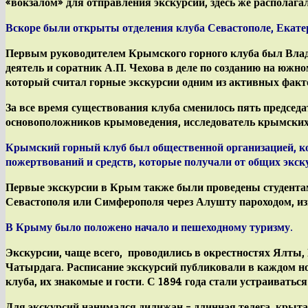
«вокзалом» для отправления
экскурсий, здесь же располага
Вскоре были открыты отделения клуба Севастополе, Екатер
Первым руководителем Крымского горного клуба был Вла
деятель и соратник А.П. Чехова в деле по созданию на юж
который считал горные экскурсии одним из активных фактор
За все время существования клуба сменилось пять председат
основоположников крымоведения, исследователь крымских 
Крымский горный клуб
был общественной организацией, ко
пожертвований и средств, которые получали от общих экску
Первые экскурсии в Крым также были проведены студентам
Севастополя или Симферополя через Алушту пароходом, и
В Крыму было положено начало и
пешеходному
туризму.
Экскурсии, чаще всего, проводились в окрестностях Ялты,
Чатырдага. Расписание экскурсий публиковали в каждом но
клуба, их знакомые и гости. С 1894 года стали устраивать
Для экскурсий нанимался дилижан – длинная телега, крыта