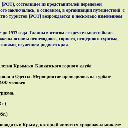
в
(РОТ), состоявшее из представителей передовой
ого заключалась, в основном, в организации путешествий с
ство туристов
(РОТ) возрождается в несколько измененном
– до 1917 года. Главным итогом его деятельности было
ожены основы пешеходного, горного, пещерного туризма,
твиями, изучением родного края.
-летия Крымско-Кавказского
горного клуба
.
поля и Одессы
. Мероприятие проводилось на турбазе
400 человек.
уризма:
г.)
5г.)
проводить в Крыму, который является «родоначальником»