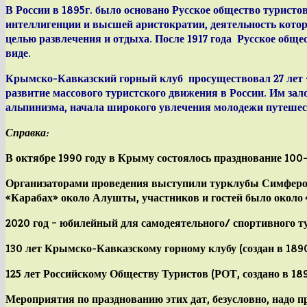
В России в 1895г. было основано
Русское общество туристо
интеллигенции и высшей аристократии, деятельность котор
целью развлечения и отдыха. После 1917 года
Русское обще
виде.
Крымско-Кавказский горный клуб
просуществовал 27 лет 
развитие массового туристского движения в России. Им зал
альпинизма, начала широкого увлечения молодежи путешес
Справка:
В октябре 1990 году в Крыму состоялось
празднование 100
Организаторами проведения выступили
турклубы Симферо
«Карабах» около Алушты, участников и гостей было около 
2020 год –
юбилейный для самодеятельного/ спортивного т
130 лет
Крымско-Кавказскому горному клубу
(создан в 1890
125 лет
Российскому Обществу Туристов
(РОТ, создано в 189
Мероприятия по празднованию этих дат, безусловно, надо 