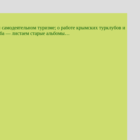
и самодеятельном туризме; о работе крымских турклубов и
луба — листаем старые альбомы…