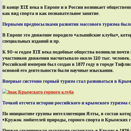
В конце XIX века в Европе и в России возникает обществен
как вид спорта и как познавательное занятие.
Первыми предпосылками
развития массового туризма
было
В Европе это движение породило «альпийские клубы», кот
специальных изданий и пр.
К 90-м годам XIX века подобные общества возникли почти
участников движения насчитывало около 120 тыс. человек.
Российской империи был создан в 1877 году в городе Тифли
основой его деятельности были научные изыскания.
Впервые
системно
горный туризм стал развиваться в Крым
Точкой отсчета истории российского и крымского туризма 
По инициативе группы интеллигенции Ялты, в состав котор
«Кружок любителей природы, горного спорта и Крымских г
Первая студенческая экскурсия состоялась в Крыму в 1876