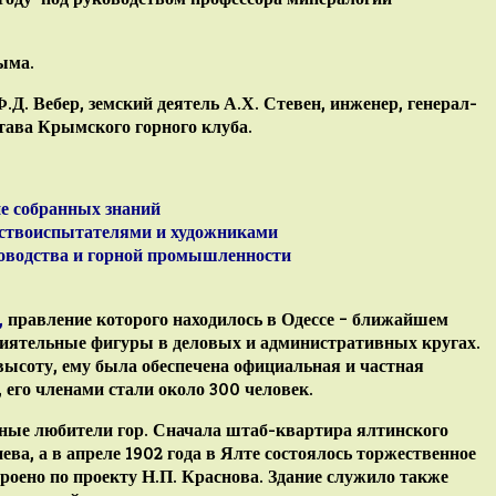
ыма.
Д. Вебер, земский деятель А.Х. Стевен, инженер, генерал-
става Крымского горного клуба.
ие собранных знаний
ествоиспытателями и художниками
доводства и горной промышленности
,
правление которого находилось в Одессе – ближайшем
лиятельные фигуры в деловых и административных кругах.
ысоту, ему была обеспечена официальная и частная
 его членами стали около 300 человек.
стные любители гор. Сначала штаб-квартира ялтинского
ева, а в апреле 1902 года в
Ялте
состоялось торжественное
роено по проекту Н.П. Краснова. Здание служило также