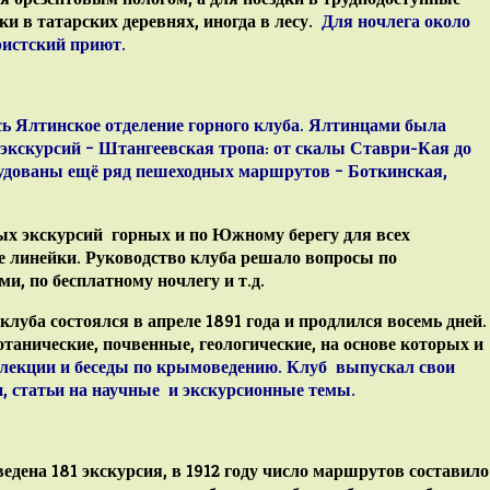
ки в татарских деревнях, иногда в лесу.
Для ночлега около
ристский приют
.
ь Ялтинское отделение горного клуба. Ялтинцами была
экскурсий –
Штангеевская тропа
: от скалы Ставри-Кая до
орудованы ещё ряд пешеходных маршрутов –
Боткинская,
ых экскурсий горных и по Южному берегу для всех
 линейки. Руководство клуба решало вопросы по
и, по бесплатному ночлегу и т.д.
уба состоялся в апреле 1891 года и продлился восемь дней.
отанические, почвенные, геологические, на основе которых и
 лекции и беседы по
крымоведению
. Клуб выпускал свои
и, статьи на научные и экскурсионные темы.
едена 181 экскурсия, в 1912 году число маршрутов составило