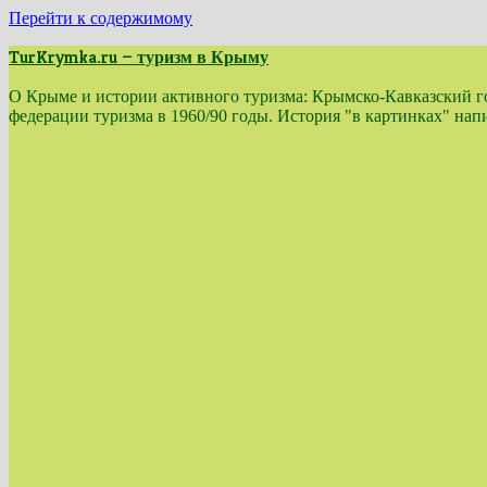
Перейти к содержимому
TurKrymka.ru — туризм в Крыму
О Крыме и истории активного туризма: Крымско-Кавказский гор
федерации туризма в 1960/90 годы. История "в картинках" н