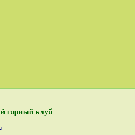
ий горный клуб
ы