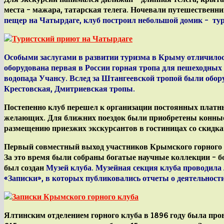
места – мажара, татарская телега. Ночевали путешественни
пещер
на Чатырдаге
, клуб построил небольшой домик –
ту
Особыми заслугами в развитии туризма в Крыму отличилос
оборудована
первая в России
горная тропа
для пешеходных 
водопада Учансу. Вслед за Штангеевской тропой были об
Крестовская, Дмитриевская тропы
.
Постепенно клуб перешел к организации постоянных платн
желающих. Для ближних поездок были приобретены конные
размещению приезжих экскурсантов в гостиницах со скидкам
Первый совместный выход участников Крымского горного кл
За это время были собраны богатые научные
коллекции
– б
был создан
Музей клуба
. Музейная секция клуба проводила
«Записки»
, в которых публиковались отчеты о деятельност
Ялтинским отделением горного клуба в 1896 году была пров