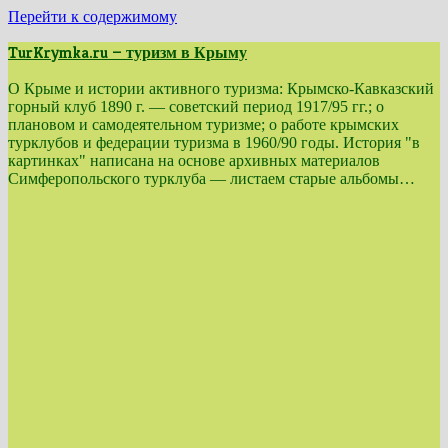
Перейти к содержимому
TurKrymka.ru — туризм в Крыму
О Крыме и истории активного туризма: Крымско-Кавказский
горный клуб 1890 г. — советский период 1917/95 гг.; о
плановом и самодеятельном туризме; о работе крымских
турклубов и федерации туризма в 1960/90 годы. История "в
картинках" написана на основе архивных материалов
Симферопольского турклуба — листаем старые альбомы…