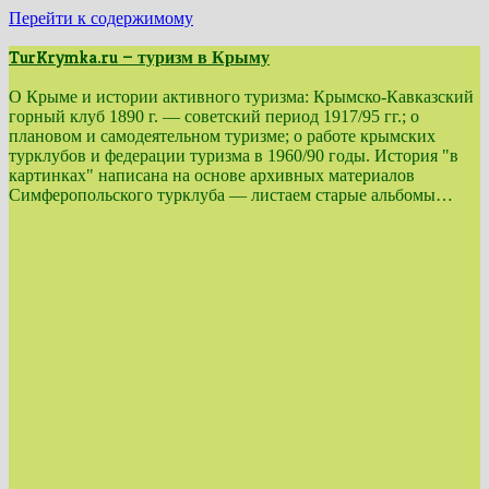
Перейти к содержимому
TurKrymka.ru — туризм в Крыму
О Крыме и истории активного туризма: Крымско-Кавказский
горный клуб 1890 г. — советский период 1917/95 гг.; о
плановом и самодеятельном туризме; о работе крымских
турклубов и федерации туризма в 1960/90 годы. История "в
картинках" написана на основе архивных материалов
Симферопольского турклуба — листаем старые альбомы…