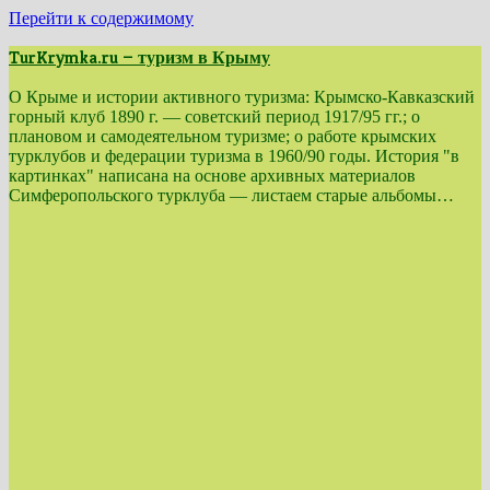
Перейти к содержимому
TurKrymka.ru — туризм в Крыму
О Крыме и истории активного туризма: Крымско-Кавказский
горный клуб 1890 г. — советский период 1917/95 гг.; о
плановом и самодеятельном туризме; о работе крымских
турклубов и федерации туризма в 1960/90 годы. История "в
картинках" написана на основе архивных материалов
Симферопольского турклуба — листаем старые альбомы…