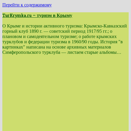
Перейти к содержимому
TurKrymka.ru — туризм в Крыму
О Крыме и истории активного туризма: Крымско-Кавказский
горный клуб 1890 г. — советский период 1917/95 гг.; о
плановом и самодеятельном туризме; о работе крымских
турклубов и федерации туризма в 1960/90 годы. История "в
картинках" написана на основе архивных материалов
Симферопольского турклуба — листаем старые альбомы…