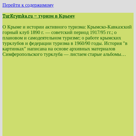
Перейти к содержимому
TurKrymka.ru — туризм в Крыму
О Крыме и истории активного туризма: Крымско-Кавказский
горный клуб 1890 г. — советский период 1917/95 гг.; о
плановом и самодеятельном туризме; о работе крымских
турклубов и федерации туризма в 1960/90 годы. История "в
картинках" написана на основе архивных материалов
Симферопольского турклуба — листаем старые альбомы…