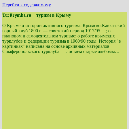
Перейти к содержимому
TurKrymka.ru — туризм в Крыму
О Крыме и истории активного туризма: Крымско-Кавказский
горный клуб 1890 г. — советский период 1917/95 гг.; о
плановом и самодеятельном туризме; о работе крымских
турклубов и федерации туризма в 1960/90 годы. История "в
картинках" написана на основе архивных материалов
Симферопольского турклуба — листаем старые альбомы…