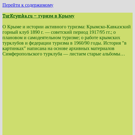
Перейти к содержимому
TurKrymka.ru — туризм в Крыму
О Крыме и истории активного туризма: Крымско-Кавказский
горный клуб 1890 г. — советский период 1917/95 гг.; о
плановом и самодеятельном туризме; о работе крымских
турклубов и федерации туризма в 1960/90 годы. История "в
картинках" написана на основе архивных материалов
Симферопольского турклуба — листаем старые альбомы…