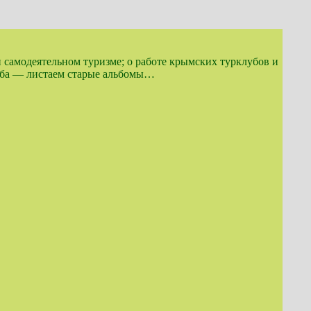
и самодеятельном туризме; о работе крымских турклубов и
луба — листаем старые альбомы…