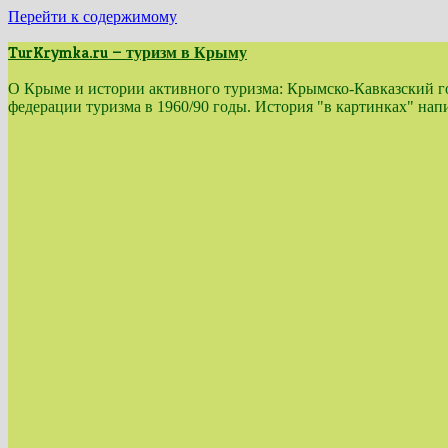
Перейти к содержимому
TurKrymka.ru — туризм в Крыму
О Крыме и истории активного туризма: Крымско-Кавказский гор
федерации туризма в 1960/90 годы. История "в картинках" н