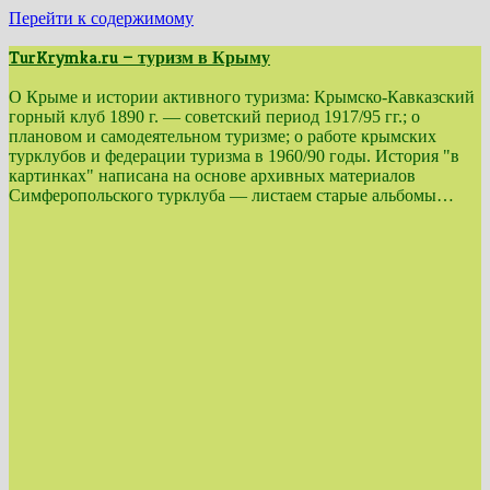
Перейти к содержимому
TurKrymka.ru — туризм в Крыму
О Крыме и истории активного туризма: Крымско-Кавказский
горный клуб 1890 г. — советский период 1917/95 гг.; о
плановом и самодеятельном туризме; о работе крымских
турклубов и федерации туризма в 1960/90 годы. История "в
картинках" написана на основе архивных материалов
Симферопольского турклуба — листаем старые альбомы…