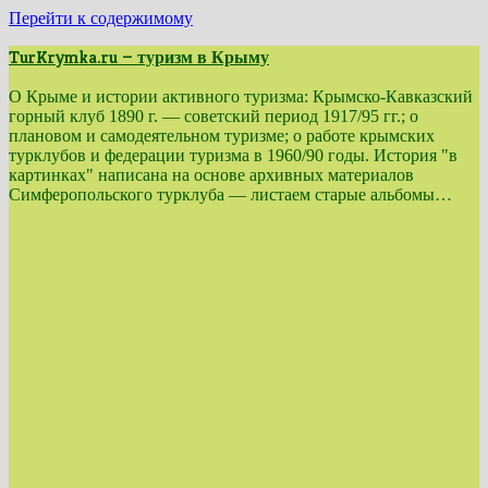
Перейти к содержимому
TurKrymka.ru — туризм в Крыму
О Крыме и истории активного туризма: Крымско-Кавказский
горный клуб 1890 г. — советский период 1917/95 гг.; о
плановом и самодеятельном туризме; о работе крымских
турклубов и федерации туризма в 1960/90 годы. История "в
картинках" написана на основе архивных материалов
Симферопольского турклуба — листаем старые альбомы…