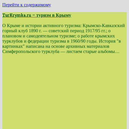
Перейти к содержимому
TurKrymka.ru — туризм в Крыму
О Крыме и истории активного туризма: Крымско-Кавказский
горный клуб 1890 г. — советский период 1917/95 гг.; о
плановом и самодеятельном туризме; о работе крымских
турклубов и федерации туризма в 1960/90 годы. История "в
картинках" написана на основе архивных материалов
Симферопольского турклуба — листаем старые альбомы…