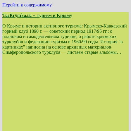
Перейти к содержимому
TurKrymka.ru — туризм в Крыму
О Крыме и истории активного туризма: Крымско-Кавказский
горный клуб 1890 г. — советский период 1917/95 гг.; о
плановом и самодеятельном туризме; о работе крымских
турклубов и федерации туризма в 1960/90 годы. История "в
картинках" написана на основе архивных материалов
Симферопольского турклуба — листаем старые альбомы…