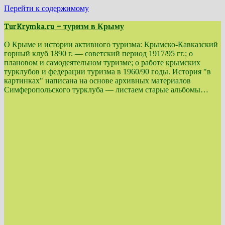
Перейти к содержимому
TurKrymka.ru — туризм в Крыму
О Крыме и истории активного туризма: Крымско-Кавказский
горный клуб 1890 г. — советский период 1917/95 гг.; о
плановом и самодеятельном туризме; о работе крымских
турклубов и федерации туризма в 1960/90 годы. История "в
картинках" написана на основе архивных материалов
Симферопольского турклуба — листаем старые альбомы…