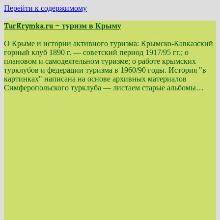
Перейти к содержимому
TurKrymka.ru — туризм в Крыму
О Крыме и истории активного туризма: Крымско-Кавказский
горный клуб 1890 г. — советский период 1917/95 гг.; о
плановом и самодеятельном туризме; о работе крымских
турклубов и федерации туризма в 1960/90 годы. История "в
картинках" написана на основе архивных материалов
Симферопольского турклуба — листаем старые альбомы…