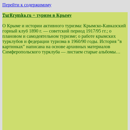
Перейти к содержимому
TurKrymka.ru — туризм в Крыму
О Крыме и истории активного туризма: Крымско-Кавказский
горный клуб 1890 г. — советский период 1917/95 гг.; о
плановом и самодеятельном туризме; о работе крымских
турклубов и федерации туризма в 1960/90 годы. История "в
картинках" написана на основе архивных материалов
Симферопольского турклуба — листаем старые альбомы…