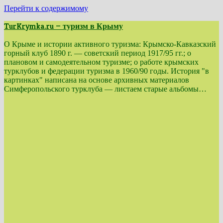
Перейти к содержимому
TurKrymka.ru — туризм в Крыму
О Крыме и истории активного туризма: Крымско-Кавказский
горный клуб 1890 г. — советский период 1917/95 гг.; о
плановом и самодеятельном туризме; о работе крымских
турклубов и федерации туризма в 1960/90 годы. История "в
картинках" написана на основе архивных материалов
Симферопольского турклуба — листаем старые альбомы…