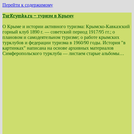
Перейти к содержимому
TurKrymka.ru — туризм в Крыму
О Крыме и истории активного туризма: Крымско-Кавказский
горный клуб 1890 г. — советский период 1917/95 гг.; о
плановом и самодеятельном туризме; о работе крымских
турклубов и федерации туризма в 1960/90 годы. История "в
картинках" написана на основе архивных материалов
Симферопольского турклуба — листаем старые альбомы…