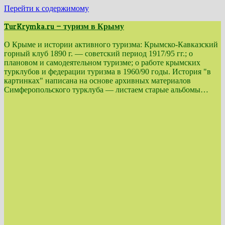
Перейти к содержимому
TurKrymka.ru — туризм в Крыму
О Крыме и истории активного туризма: Крымско-Кавказский
горный клуб 1890 г. — советский период 1917/95 гг.; о
плановом и самодеятельном туризме; о работе крымских
турклубов и федерации туризма в 1960/90 годы. История "в
картинках" написана на основе архивных материалов
Симферопольского турклуба — листаем старые альбомы…