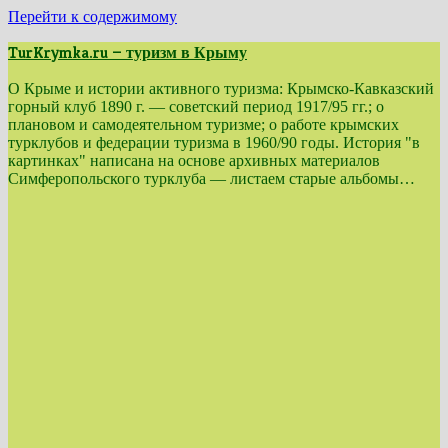
Перейти к содержимому
TurKrymka.ru — туризм в Крыму
О Крыме и истории активного туризма: Крымско-Кавказский
горный клуб 1890 г. — советский период 1917/95 гг.; о
плановом и самодеятельном туризме; о работе крымских
турклубов и федерации туризма в 1960/90 годы. История "в
картинках" написана на основе архивных материалов
Симферопольского турклуба — листаем старые альбомы…