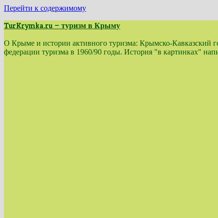
Перейти к содержимому
TurKrymka.ru — туризм в Крыму
О Крыме и истории активного туризма: Крымско-Кавказский гор
федерации туризма в 1960/90 годы. История "в картинках" н