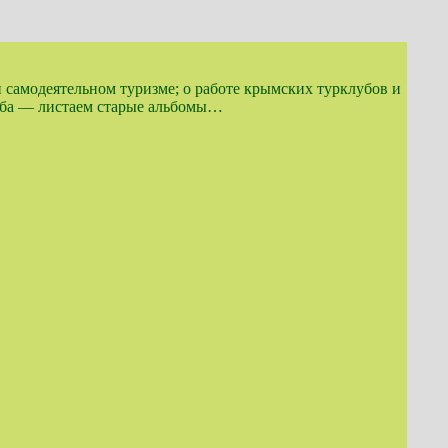
и самодеятельном туризме; о работе крымских турклубов и
луба — листаем старые альбомы…