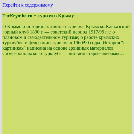
Перейти к содержимому
TurKrymka.ru — туризм в Крыму
О Крыме и истории активного туризма: Крымско-Кавказский
горный клуб 1890 г. — советский период 1917/95 гг.; о
плановом и самодеятельном туризме; о работе крымских
турклубов и федерации туризма в 1960/90 годы. История "в
картинках" написана на основе архивных материалов
Симферопольского турклуба — листаем старые альбомы…