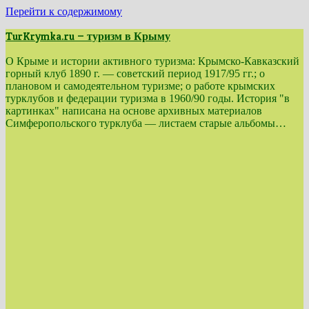
Перейти к содержимому
TurKrymka.ru — туризм в Крыму
О Крыме и истории активного туризма: Крымско-Кавказский
горный клуб 1890 г. — советский период 1917/95 гг.; о
плановом и самодеятельном туризме; о работе крымских
турклубов и федерации туризма в 1960/90 годы. История "в
картинках" написана на основе архивных материалов
Симферопольского турклуба — листаем старые альбомы…