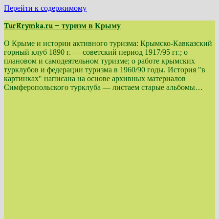
Перейти к содержимому
TurKrymka.ru — туризм в Крыму
О Крыме и истории активного туризма: Крымско-Кавказский
горный клуб 1890 г. — советский период 1917/95 гг.; о
плановом и самодеятельном туризме; о работе крымских
турклубов и федерации туризма в 1960/90 годы. История "в
картинках" написана на основе архивных материалов
Симферопольского турклуба — листаем старые альбомы…