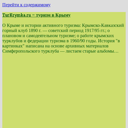
Перейти к содержимому
TurKrymka.ru — туризм в Крыму
О Крыме и истории активного туризма: Крымско-Кавказский
горный клуб 1890 г. — советский период 1917/95 гг.; о
плановом и самодеятельном туризме; о работе крымских
турклубов и федерации туризма в 1960/90 годы. История "в
картинках" написана на основе архивных материалов
Симферопольского турклуба — листаем старые альбомы…