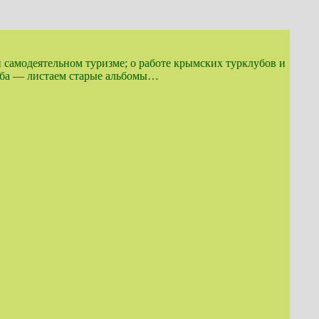
и самодеятельном туризме; о работе крымских турклубов и
луба — листаем старые альбомы…