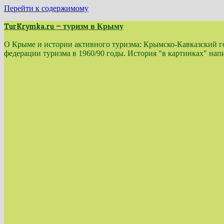
Перейти к содержимому
TurKrymka.ru — туризм в Крыму
О Крыме и истории активного туризма: Крымско-Кавказский гор
федерации туризма в 1960/90 годы. История "в картинках" н