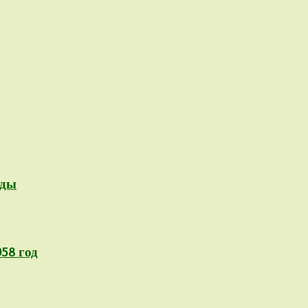
оды
58 год