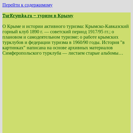
Перейти к содержимому
TurKrymka.ru — туризм в Крыму
О Крыме и истории активного туризма: Крымско-Кавказский
горный клуб 1890 г. — советский период 1917/95 гг.; о
плановом и самодеятельном туризме; о работе крымских
турклубов и федерации туризма в 1960/90 годы. История "в
картинках" написана на основе архивных материалов
Симферопольского турклуба — листаем старые альбомы…